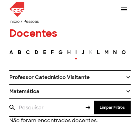
Início
/
Pessoas
Docentes
A
B
C
D
E
F
G
H
I
J
K
L
M
N
O
P
Professor Catedrático Visitante
Matemática
Limpar Filtros
Não foram encontrados docentes.