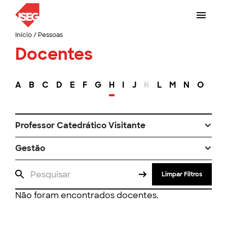
Início
/
Pessoas
Docentes
A
B
C
D
E
F
G
H
I
J
K
L
M
N
O
P
Professor Catedrático Visitante
Gestão
Limpar Filtros
Não foram encontrados docentes.