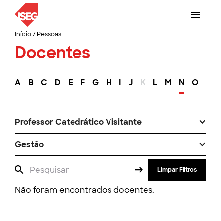
Início
/
Pessoas
Docentes
A
B
C
D
E
F
G
H
I
J
K
L
M
N
O
P
Professor Catedrático Visitante
Gestão
Limpar Filtros
Não foram encontrados docentes.