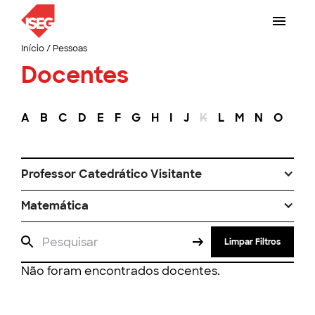
Início
/
Pessoas
Docentes
A
B
C
D
E
F
G
H
I
J
K
L
M
N
O
P
Professor Catedrático Visitante
Matemática
Limpar Filtros
Não foram encontrados docentes.