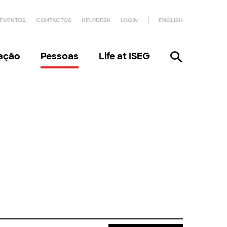
EVENTOS
CONTACTOS
HELPDESK
LOGIN
ENGLISH
gação
Pessoas
Life at ISEG