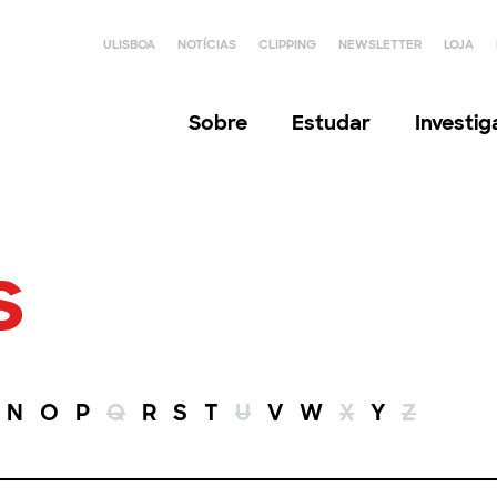
ULISBOA
NOTÍCIAS
CLIPPING
NEWSLETTER
LOJA
Sobre
Estudar
Investi
s
N
O
P
Q
R
S
T
U
V
W
X
Y
Z