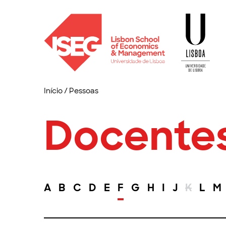
Início
/
Pessoas
Docente
A
B
C
D
E
F
G
H
I
J
K
L
M