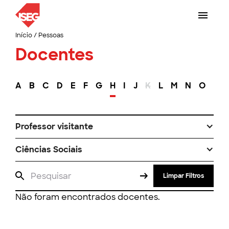
Início
/
Pessoas
Docentes
A
B
C
D
E
F
G
H
I
J
K
L
M
N
O
P
Professor visitante
Ciências Sociais
Limpar Filtros
Não foram encontrados docentes.