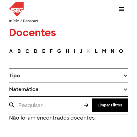
Início
/
Pessoas
Docentes
A
B
C
D
E
F
G
H
I
J
K
L
M
N
O
P
Tipo
Matemática
Limpar Filtros
Não foram encontrados docentes.