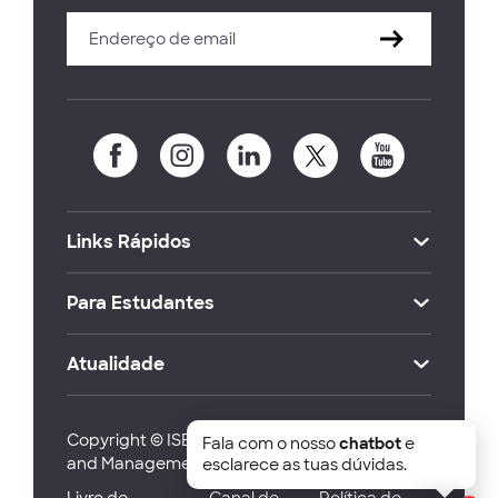
Links Rápidos
Para Estudantes
Atualidade
Copyright © ISEG Lisbon School of Economics
Fala com o nosso
chatbot
e
and Management 2026
esclarece as tuas dúvidas.