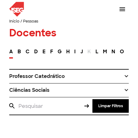
Início
/
Pessoas
Docentes
A
B
C
D
E
F
G
H
I
J
K
L
M
N
O
P
Professor Catedrático
Ciências Sociais
Limpar Filtros