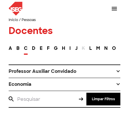
Início
/
Pessoas
Docentes
A
B
C
D
E
F
G
H
I
J
K
L
M
N
O
P
Professor Auxiliar Convidado
Economia
Limpar Filtros