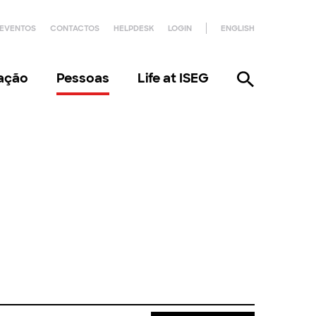
EVENTOS
CONTACTOS
HELPDESK
LOGIN
ENGLISH
gação
Pessoas
Life at ISEG