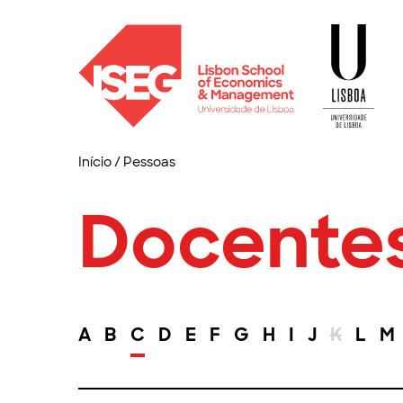
Início
/
Pessoas
Docente
A
B
C
D
E
F
G
H
I
J
K
L
M