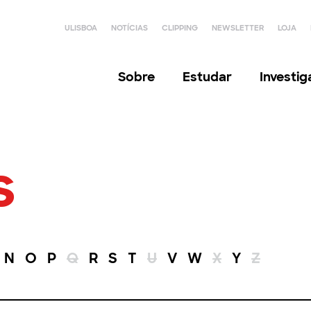
ULISBOA
NOTÍCIAS
CLIPPING
NEWSLETTER
LOJA
Sobre
Estudar
Investi
s
N
O
P
Q
R
S
T
U
V
W
X
Y
Z