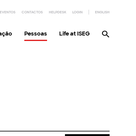
EVENTOS
CONTACTOS
HELPDESK
LOGIN
ENGLISH
gação
Pessoas
Life at ISEG