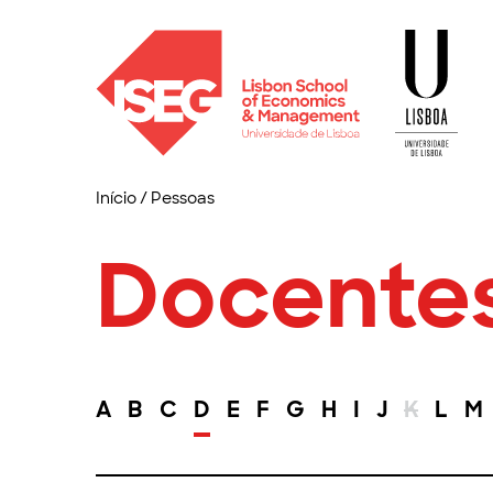
Início
/
Pessoas
Docente
A
B
C
D
E
F
G
H
I
J
K
L
M