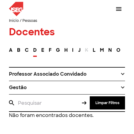
Início
/
Pessoas
Docentes
A
B
C
D
E
F
G
H
I
J
K
L
M
N
O
P
Professor Associado Convidado
Gestão
Limpar Filtros
Não foram encontrados docentes.