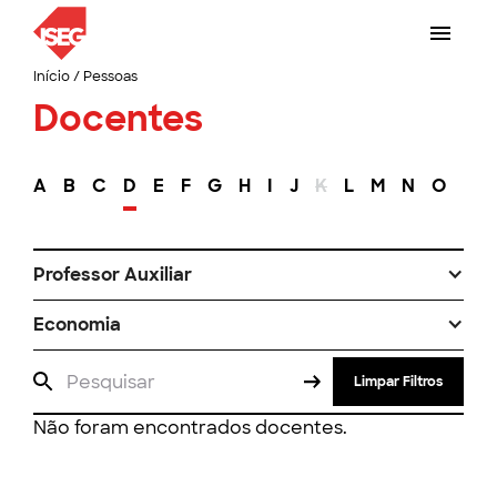
Início
/
Pessoas
Docentes
A
B
C
D
E
F
G
H
I
J
K
L
M
N
O
P
Professor Auxiliar
Economia
Limpar Filtros
Não foram encontrados docentes.