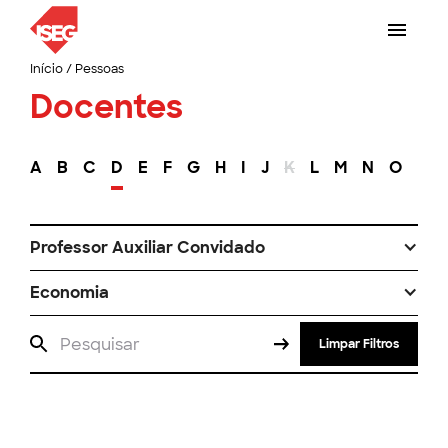
Início
/
Pessoas
Docentes
A
B
C
D
E
F
G
H
I
J
K
L
M
N
O
P
Professor Auxiliar Convidado
Economia
Limpar Filtros