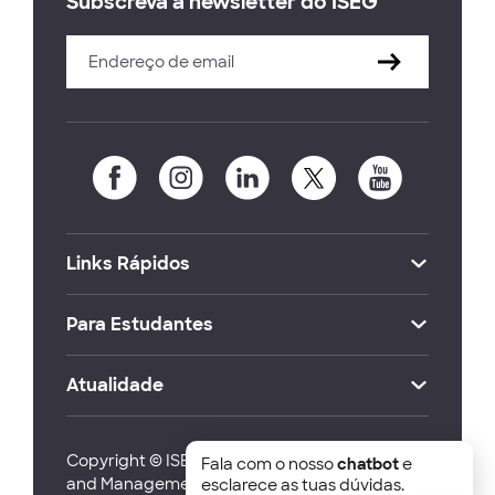
Subscreva a newsletter do ISEG
Links Rápidos
Para Estudantes
Atualidade
Copyright © ISEG Lisbon School of Economics
Fala com o nosso
chatbot
e
and Management 2026
esclarece as tuas dúvidas.