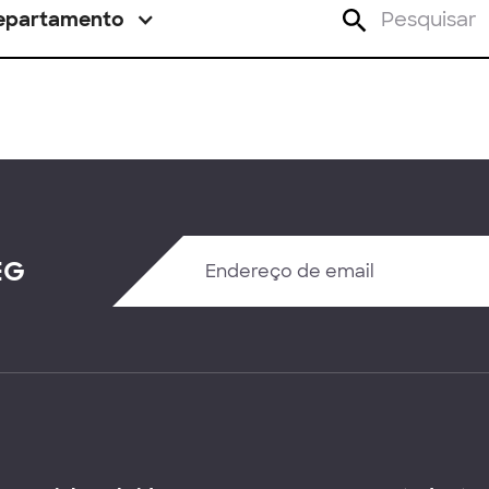
epartamento
EG