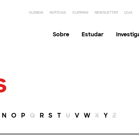
ULISBOA
NOTÍCIAS
CLIPPING
NEWSLETTER
LOJA
Sobre
Estudar
Investi
s
N
O
P
Q
R
S
T
U
V
W
X
Y
Z