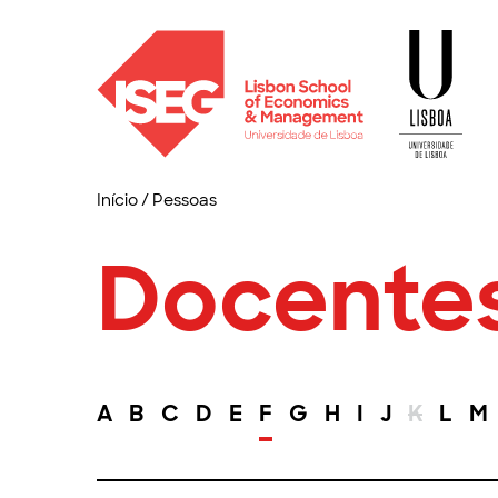
Início
/
Pessoas
Docente
A
B
C
D
E
F
G
H
I
J
K
L
M