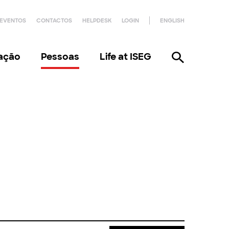
EVENTOS
CONTACTOS
HELPDESK
LOGIN
ENGLISH
gação
Pessoas
Life at ISEG