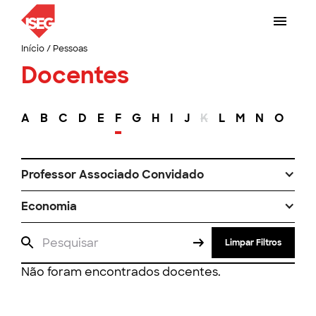
Início
/
Pessoas
Docentes
A
B
C
D
E
F
G
H
I
J
K
L
M
N
O
P
Professor Associado Convidado
Economia
Limpar Filtros
Não foram encontrados docentes.