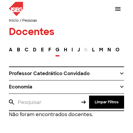
Início
/
Pessoas
Docentes
A
B
C
D
E
F
G
H
I
J
K
L
M
N
O
P
Professor Catedrático Convidado
Economia
Limpar Filtros
Não foram encontrados docentes.