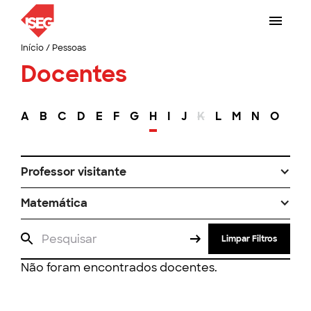
Início
/
Pessoas
Docentes
A
B
C
D
E
F
G
H
I
J
K
L
M
N
O
P
Professor visitante
Matemática
Limpar Filtros
Não foram encontrados docentes.