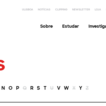
ULISBOA
NOTÍCIAS
CLIPPING
NEWSLETTER
LOJA
Sobre
Estudar
Investi
s
N
O
P
Q
R
S
T
U
V
W
X
Y
Z