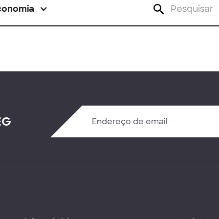
conomia
EG