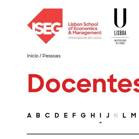
Início
/
Pessoas
Docente
A
B
C
D
E
F
G
H
I
J
K
L
M