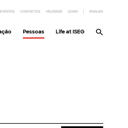
EVENTOS
CONTACTOS
HELPDESK
LOGIN
ENGLISH
gação
Pessoas
Life at ISEG