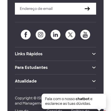
Links Rápidos
Para Estudantes
Atualidade
Copyright © ISEG Lisbon School of Economics
Fala com o nosso
chatbot
e
and Management 2026
esclarece as tuas dúvidas.