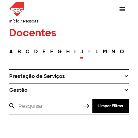
Início
/
Pessoas
Docentes
A
B
C
D
E
F
G
H
I
J
K
L
M
N
O
P
Prestação de Serviços
Gestão
Limpar Filtros