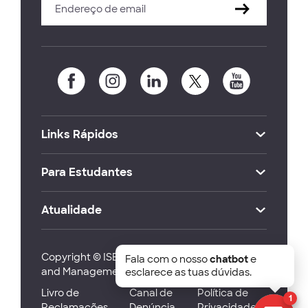
Links Rápidos
Para Estudantes
Atualidade
Copyright © ISEG Lisbon School of Economics
Fala com o nosso
chatbot
e
and Management 2026
esclarece as tuas dúvidas.
Livro de
Canal de
Política de
1
Reclamações
Denúncia
Privacidade