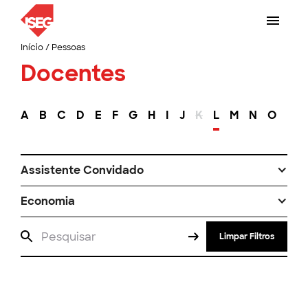
Início
/
Pessoas
Docentes
A
B
C
D
E
F
G
H
I
J
K
L
M
N
O
P
Assistente Convidado
Economia
Limpar Filtros