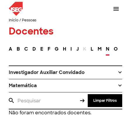
Início
/
Pessoas
Docentes
A
B
C
D
E
F
G
H
I
J
K
L
M
N
O
P
Investigador Auxiliar Convidado
Matemática
Limpar Filtros
Não foram encontrados docentes.