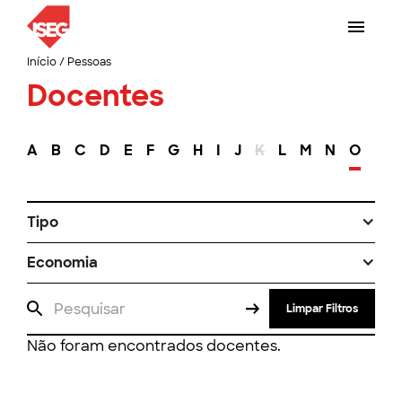
Início
/
Pessoas
Docentes
A
B
C
D
E
F
G
H
I
J
K
L
M
N
O
P
Tipo
Economia
Limpar Filtros
Não foram encontrados docentes.