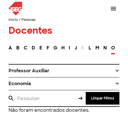
Início
/
Pessoas
Docentes
A
B
C
D
E
F
G
H
I
J
K
L
M
N
O
P
Professor Auxiliar
Economia
Limpar Filtros
Não foram encontrados docentes.