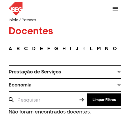
Início
/
Pessoas
Docentes
A
B
C
D
E
F
G
H
I
J
K
L
M
N
O
P
Prestação de Serviços
Economia
Limpar Filtros
Não foram encontrados docentes.