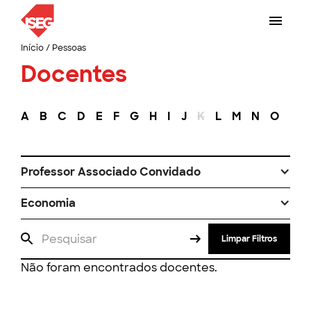
Início
/
Pessoas
Docentes
A
B
C
D
E
F
G
H
I
J
K
L
M
N
O
P
Professor Associado Convidado
Economia
Limpar Filtros
Não foram encontrados docentes.