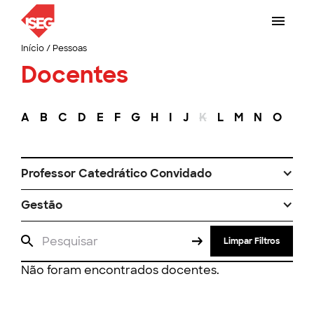
Início
/
Pessoas
Docentes
A
B
C
D
E
F
G
H
I
J
K
L
M
N
O
P
Professor Catedrático Convidado
Gestão
Limpar Filtros
Não foram encontrados docentes.