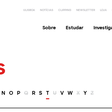
ULISBOA
NOTÍCIAS
CLIPPING
NEWSLETTER
LOJA
Sobre
Estudar
Investi
s
N
O
P
Q
R
S
T
U
V
W
X
Y
Z