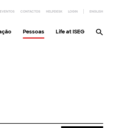
EVENTOS
CONTACTOS
HELPDESK
LOGIN
ENGLISH
gação
Pessoas
Life at ISEG