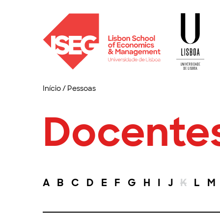
Início
/
Pessoas
Docente
A
B
C
D
E
F
G
H
I
J
K
L
M