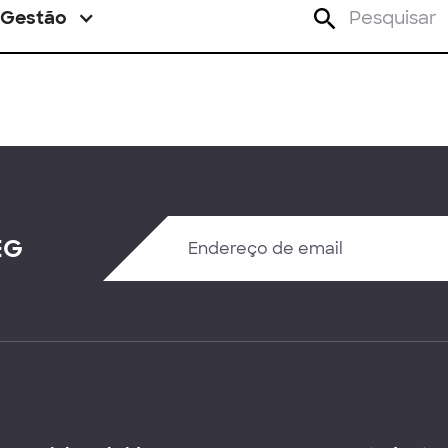
Gestão
EG