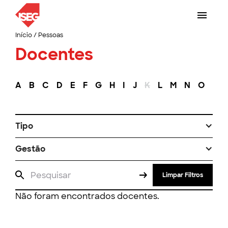
Início
/
Pessoas
Docentes
A
B
C
D
E
F
G
H
I
J
K
L
M
N
O
P
Tipo
Gestão
Limpar Filtros
Não foram encontrados docentes.