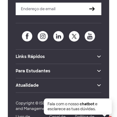
Links Rápidos
Para Estudantes
Atualidade
Copyright © ISEG Lisbon School of Economics
Fala com o nosso
chatbot
e
and Management 2026
esclarece as tuas dúvidas.
Livro de
Canal de
Política de