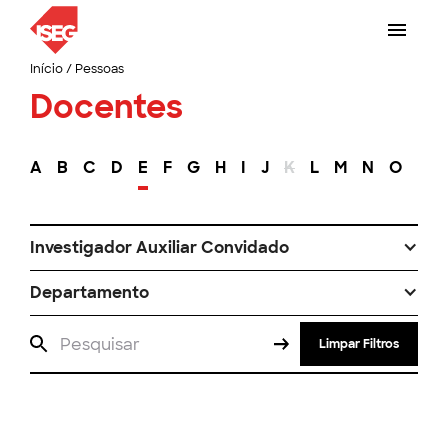
Início
/
Pessoas
Docentes
A
B
C
D
E
F
G
H
I
J
K
L
M
N
O
P
Investigador Auxiliar Convidado
Departamento
Limpar Filtros