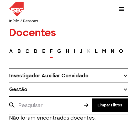
Início
/
Pessoas
Docentes
A
B
C
D
E
F
G
H
I
J
K
L
M
N
O
P
Investigador Auxiliar Convidado
Gestão
Limpar Filtros
Não foram encontrados docentes.