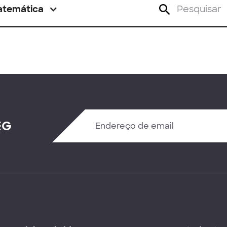
atemática
EG