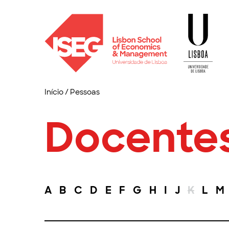
Início
/
Pessoas
Docente
A
B
C
D
E
F
G
H
I
J
K
L
M