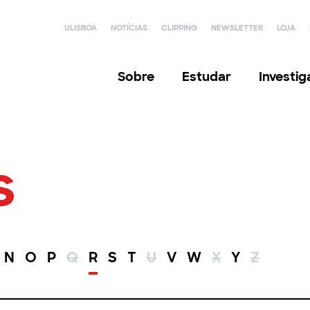
ULISBOA
NOTÍCIAS
CLIPPING
NEWSLETTER
LOJA
Sobre
Estudar
Investi
s
N
O
P
Q
R
S
T
U
V
W
X
Y
Z