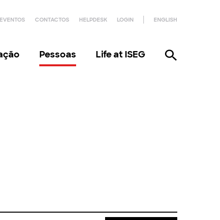
EVENTOS
CONTACTOS
HELPDESK
LOGIN
ENGLISH
gação
Pessoas
Life at ISEG