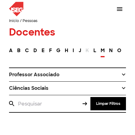
Início
/
Pessoas
Docentes
A
B
C
D
E
F
G
H
I
J
K
L
M
N
O
P
Professor Associado
Ciências Sociais
Limpar Filtros