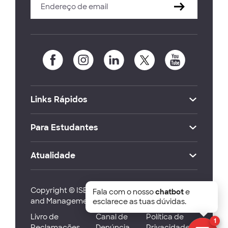
Links Rápidos
Para Estudantes
Atualidade
Copyright © ISEG Lisbon School of Economics
Fala com o nosso
chatbot
e
and Management 2026
esclarece as tuas dúvidas.
Livro de
Canal de
Política de
1
Reclamações
Denúncia
Privacidade