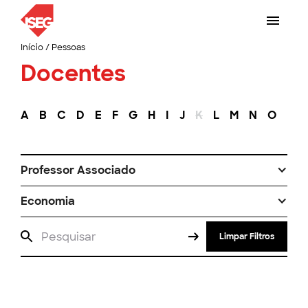
Início
/
Pessoas
Docentes
A
B
C
D
E
F
G
H
I
J
K
L
M
N
O
P
Professor Associado
Economia
Limpar Filtros