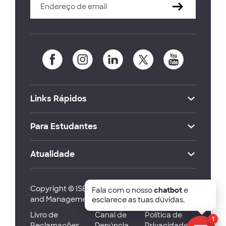
Links Rápidos
Para Estudantes
Atualidade
Copyright © ISEG Lisbon School of Economics
Fala com o nosso
chatbot
e
and Management 2026
esclarece as tuas dúvidas.
Livro de
Canal de
Política de
1
Reclamações
Denúncia
Privacidade