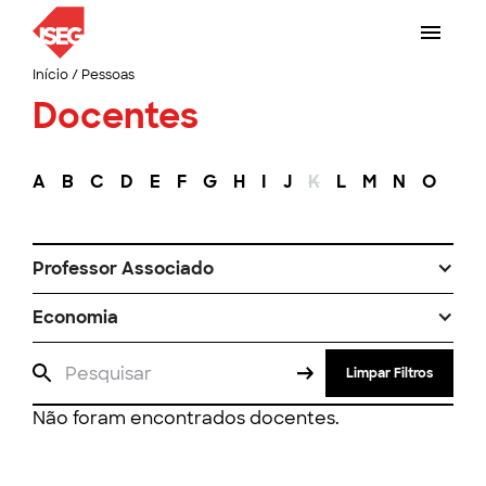
Início
/
Pessoas
Docentes
A
B
C
D
E
F
G
H
I
J
K
L
M
N
O
P
Professor Associado
Economia
Limpar Filtros
Não foram encontrados docentes.