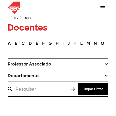
Início
/
Pessoas
Docentes
A
B
C
D
E
F
G
H
I
J
K
L
M
N
O
P
Professor Associado
Departamento
Limpar Filtros