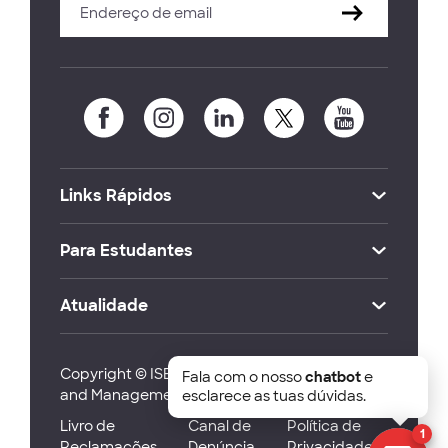
Links Rápidos
Para Estudantes
Atualidade
Copyright © ISEG Lisbon School of Economics
Fala com o nosso
chatbot
e
and Management 2026
esclarece as tuas dúvidas.
Livro de
Canal de
Política de
1
Reclamações
Denúncia
Privacidade