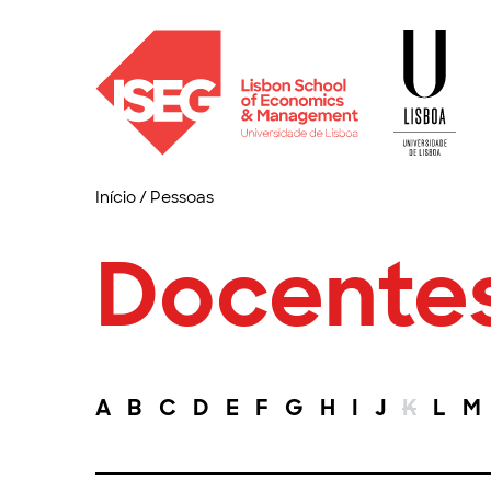
Início
/
Pessoas
Docente
A
B
C
D
E
F
G
H
I
J
K
L
M