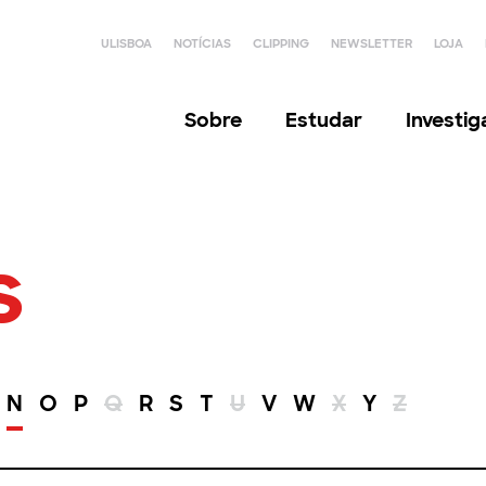
ULISBOA
NOTÍCIAS
CLIPPING
NEWSLETTER
LOJA
Sobre
Estudar
Investi
s
N
O
P
Q
R
S
T
U
V
W
X
Y
Z