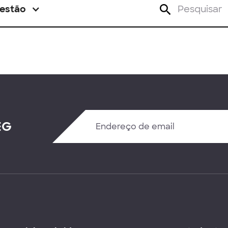
estão
EG