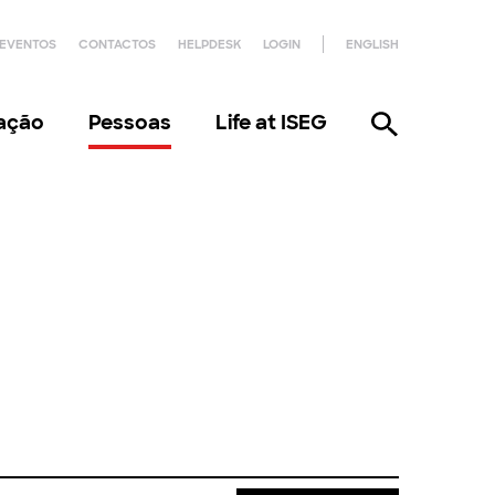
EVENTOS
CONTACTOS
HELPDESK
LOGIN
ENGLISH
gação
Pessoas
Life at ISEG