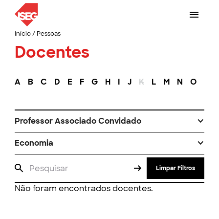
Início
/
Pessoas
Docentes
A
B
C
D
E
F
G
H
I
J
K
L
M
N
O
P
Professor Associado Convidado
Economia
Limpar Filtros
Não foram encontrados docentes.