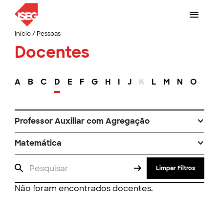
Início
/
Pessoas
Docentes
A
B
C
D
E
F
G
H
I
J
K
L
M
N
O
P
Professor Auxiliar com Agregação
Matemática
Limpar Filtros
Não foram encontrados docentes.