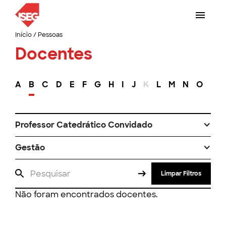
Início
/
Pessoas
Docentes
A
B
C
D
E
F
G
H
I
J
K
L
M
N
O
P
Professor Catedrático Convidado
Gestão
Limpar Filtros
Não foram encontrados docentes.