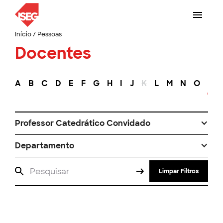
Início
/
Pessoas
Docentes
A
B
C
D
E
F
G
H
I
J
K
L
M
N
O
P
Professor Catedrático Convidado
Departamento
Limpar Filtros