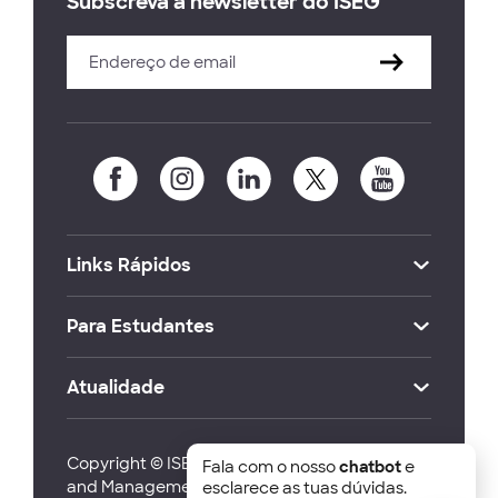
Subscreva a newsletter do ISEG
Links Rápidos
Para Estudantes
Atualidade
Copyright © ISEG Lisbon School of Economics
Fala com o nosso
chatbot
e
and Management 2026
esclarece as tuas dúvidas.