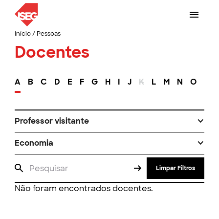
Início
/
Pessoas
Docentes
A
B
C
D
E
F
G
H
I
J
K
L
M
N
O
P
Professor visitante
Economia
Limpar Filtros
Não foram encontrados docentes.