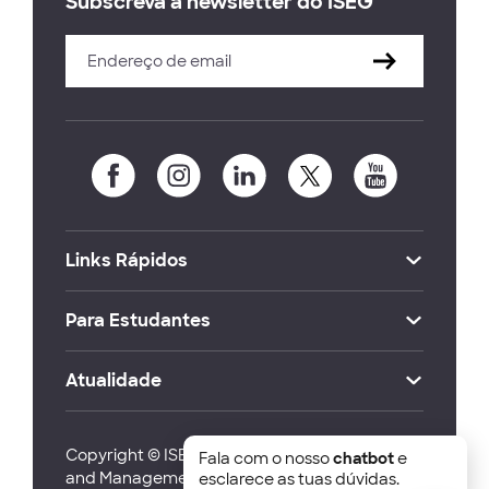
Subscreva a newsletter do ISEG
Links Rápidos
Para Estudantes
Atualidade
Copyright © ISEG Lisbon School of Economics
Fala com o nosso
chatbot
e
and Management 2026
esclarece as tuas dúvidas.