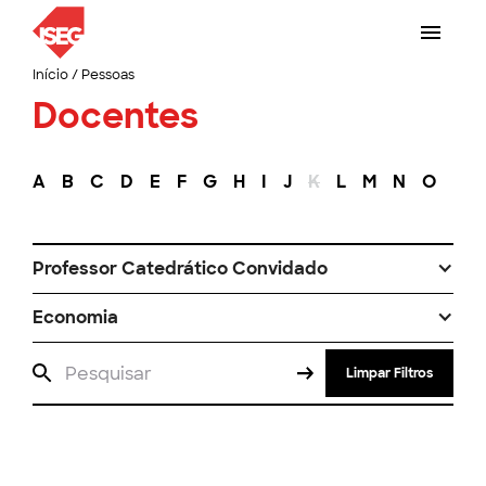
Início
/
Pessoas
Docentes
A
B
C
D
E
F
G
H
I
J
K
L
M
N
O
P
Professor Catedrático Convidado
Economia
Limpar Filtros