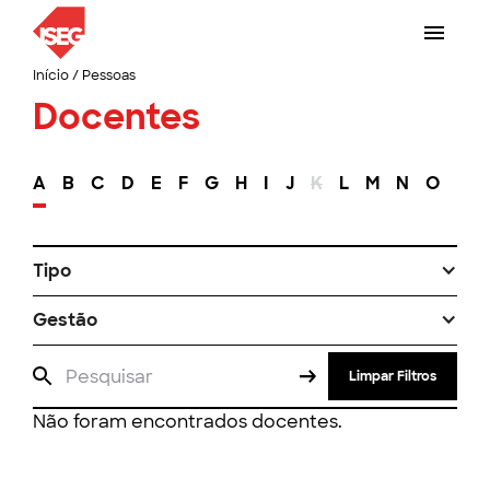
Início
/
Pessoas
Docentes
A
B
C
D
E
F
G
H
I
J
K
L
M
N
O
P
Tipo
Gestão
Limpar Filtros
Não foram encontrados docentes.