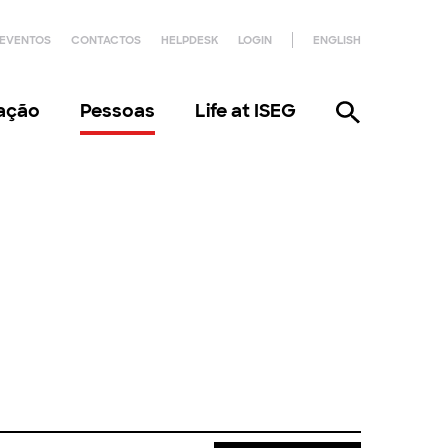
EVENTOS
CONTACTOS
HELPDESK
LOGIN
ENGLISH
gação
Pessoas
Life at ISEG