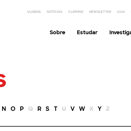
ULISBOA
NOTÍCIAS
CLIPPING
NEWSLETTER
LOJA
Sobre
Estudar
Investi
s
N
O
P
Q
R
S
T
U
V
W
X
Y
Z