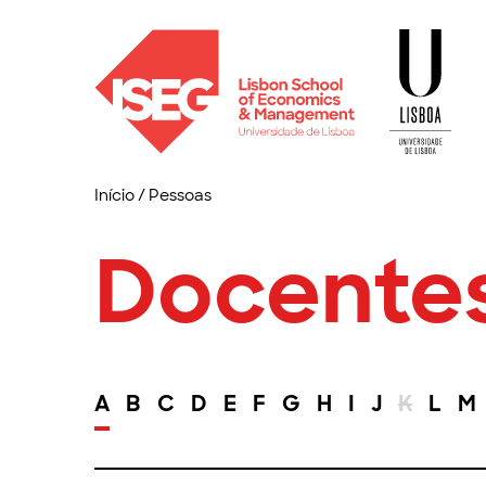
Início
/
Pessoas
Docente
A
B
C
D
E
F
G
H
I
J
K
L
M