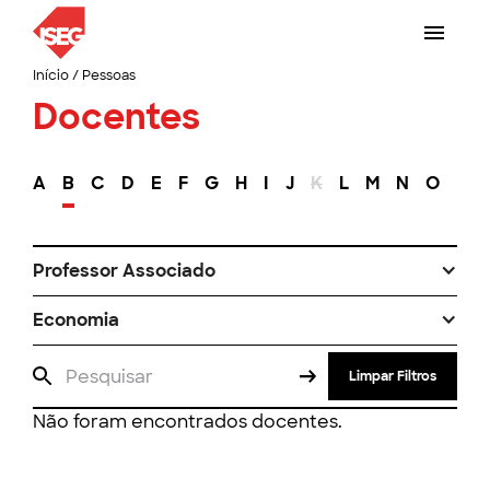
Início
/
Pessoas
Docentes
A
B
C
D
E
F
G
H
I
J
K
L
M
N
O
P
Professor Associado
Economia
Limpar Filtros
Não foram encontrados docentes.