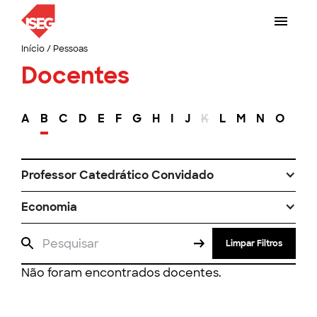
Início
/
Pessoas
Docentes
A
B
C
D
E
F
G
H
I
J
K
L
M
N
O
P
Professor Catedrático Convidado
Economia
Limpar Filtros
Não foram encontrados docentes.