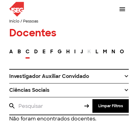
Início
/
Pessoas
Docentes
A
B
C
D
E
F
G
H
I
J
K
L
M
N
O
P
Investigador Auxiliar Convidado
Ciências Sociais
Limpar Filtros
Não foram encontrados docentes.