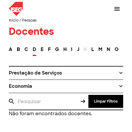
Início
/
Pessoas
Docentes
A
B
C
D
E
F
G
H
I
J
K
L
M
N
O
P
Prestação de Serviços
Economia
Limpar Filtros
Não foram encontrados docentes.