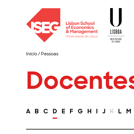
Início
/
Pessoas
Docente
A
B
C
D
E
F
G
H
I
J
K
L
M