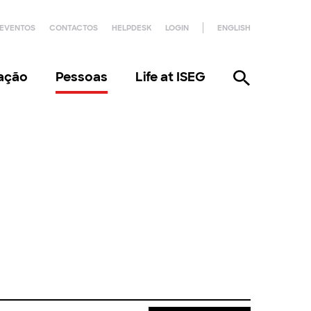
EVENTOS
CONTACTOS
HELPDESK
LOGIN
ENGLISH
gação
Pessoas
Life at ISEG