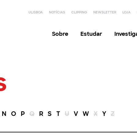
ULISBOA
NOTÍCIAS
CLIPPING
NEWSLETTER
LOJA
Sobre
Estudar
Investi
s
N
O
P
Q
R
S
T
U
V
W
X
Y
Z